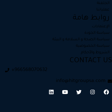
الجلفنة
عملياتنا
روابط هامة
الإعتمادات
سياسة الجودة
سياسة الصحة و السلامة و البيئة
سياسة الخصوصية
الشروط والأحكام
CONTACT US
+966568070632
info@hitgroupsa.com