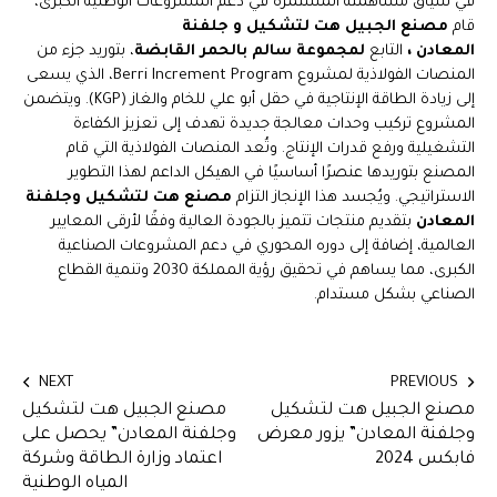
في سياق مساهمته المستمرة في دعم المشروعات الوطنية الكبرى،
قام
مصنع
الجبيل هت لتشكيل و
ج
ل
فنة
المعادن
،
التابع
لمجموعة سالم بالحمر القابضة
، بتوريد جزء من
المنصات الفولاذية لمشروع Berri Increment Program، الذي يسعى
إلى زيادة الطاقة الإنتاجية في حقل أبو علي للخام والغاز (KGP). ويتضمن
المشروع تركيب وحدات معالجة جديدة تهدف إلى تعزيز الكفاءة
التشغيلية ورفع قدرات الإنتاج. وتُعد المنصات الفولاذية التي قام
المصنع بتوريدها عنصرًا أساسيًا في الهيكل الداعم لهذا التطوير
الاستراتيجي. ويُجسد هذا الإنجاز التزام
مصنع هت
لتشكيل وجلفنة
المعادن
بتقديم منتجات تتميز بالجودة العالية وفقًا لأرقى المعايير
العالمية، إضافة إلى دوره المحوري في دعم المشروعات الصناعية
الكبرى، مما يساهم في تحقيق رؤية المملكة 2030 وتنمية القطاع
الصناعي بشكل مستدام.
NEXT
PREVIOUS
مصنع الجبيل هت لتشكيل
مصنع الجبيل هت لتشكيل
وجلفنة المعادن” يزور معرض
وجلفنة المعادن” يحصل على
فابكس 2024
اعتماد وزارة الطاقة وشركة
المياه الوطنية